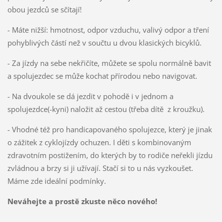
obou jezdců se sčítají!
- Máte nižší: hmotnost, odpor vzduchu, valivý odpor a tření
pohyblivých částí než v součtu u dvou klasických bicyklů.
- Za jízdy na sebe nekřičíte, můžete se spolu normálně bavit
a spolujezdec se může kochat přírodou nebo navigovat.
- Na dvoukole se dá jezdit v pohodě i v jednom a
spolujezdce(-kyni) naložit až cestou (třeba dítě z kroužku).
- Vhodné též pro handicapovaného spolujezce, který je jinak
o zážitek z cyklojízdy ochuzen. I děti s kombinovaným
zdravotním postižením, do kterých by to rodiče neřekli jízdu
zvládnou a brzy si ji užívají. Stačí si to u nás vyzkoušet.
Máme zde ideální podmínky.
Neváhejte
a prostě zkuste něco nového!