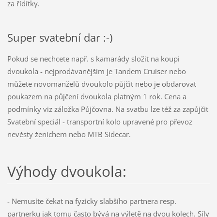
za řídítky.
Super svatební dar :-)
Pokud se nechcete např. s kamarády složit na koupi
dvoukola - nejprodávanějším je Tandem Cruiser nebo
můžete novomanželů dvoukolo půjčit nebo je obdarovat
poukazem na půjčení dvoukola platným 1 rok. Cena a
podmínky viz záložka Půjčovna. Na svatbu lze též za zapůjčit
Svatební speciál - transportní kolo upravené pro převoz
nevěsty ženichem nebo MTB Sidecar.
Výhody dvoukola:
- Nemusíte čekat na fyzicky slabšího partnera resp.
partnerku jak tomu často bývá na výletě na dvou kolech. Síly