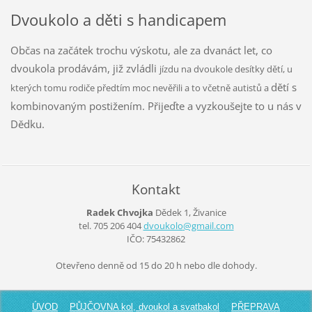
Dvoukolo a děti s handicapem
Občas na začátek trochu výskotu, ale za dvanáct let, co
dvoukola prodávám, již zvládli
jízdu na dvoukole desítky dětí, u
dětí s
kterých tomu rodiče předtím moc nevěřili a to včetně autistů a
kombinovaným postižením. Přijeďte a vyzkoušejte to u nás v
Dědku.
Kontakt
Radek Chvojka
Dědek 1, Živanice
tel. 705 206 404
dvoukolo
@gmail.c
om
IČO: 75432862
Otevřeno denně od 15 do 20 h nebo dle dohody.
ÚVOD
PŮJČOVNA kol, dvoukol a svatbakol
PŘEPRAVA