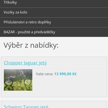
Tříkolky
Vozíky za kolo
Příslušenství a retro doplňky
BAZAR - použité a předváděčky
Výběr z nabídky:
Chopper Jaguar jetý
Vaše cena:
13 990,00 Kč
Schwinn Tanngo jeté