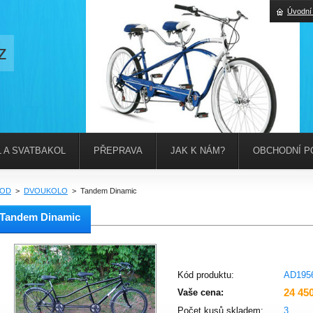
Úvodní
z
 A SVATBAKOL
PŘEPRAVA
JAK K NÁM?
OBCHODNÍ P
OD
>
DVOUKOLO
>
Tandem Dinamic
Tandem Dinamic
Kód produktu:
AD195
24 45
Vaše cena:
Počet kusů skladem:
3