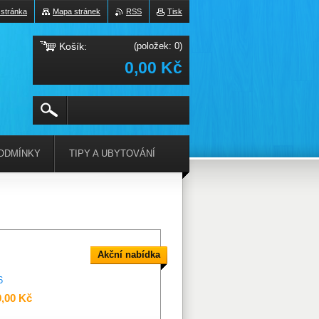
 stránka
Mapa stránek
RSS
Tisk
Košík:
(položek: 0)
0,00 Kč
ODMÍNKY
TIPY A UBYTOVÁNÍ
Akční nabídka
6
0,00 Kč