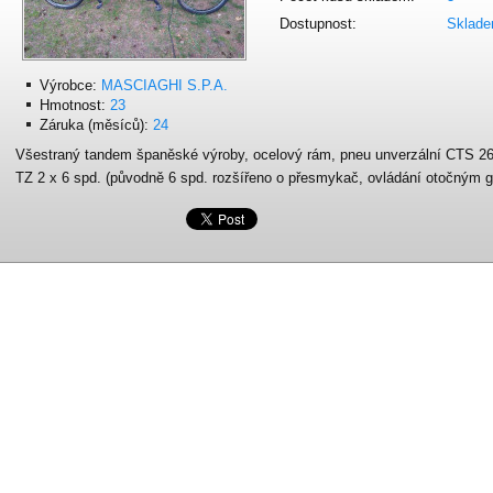
Dostupnost:
Sklad
Výrobce:
MASCIAGHI S.P.A.
Hmotnost:
23
Záruka (měsíců):
24
Všestraný tandem španěské výroby, ocelový rám, pneu unverzální CTS 26
TZ 2 x 6 spd. (původně 6 spd. rozšířeno o přesmykač, ovládání otočným g