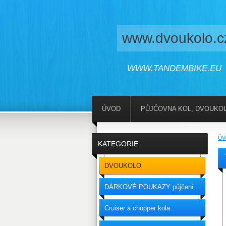
www.dvoukolo.c
WWW.TANDEMBIKE.EU
ÚVOD
PŮJČOVNA KOL, DVOUKOL
ÚV
KATEGORIE
DVOUKOLO
DÁRKOVÉ POUKAZY půjčení
Cruiser a chopper kola