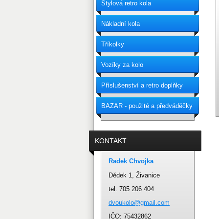
Stylová retro kola
Nákladní kola
Tříkolky
Vozíky za kolo
Příslušenství a retro doplňky
BAZAR - použité a předváděčky
KONTAKT
Radek Chvojka
Dědek 1, Živanice
tel. 705 206 404
dvoukolo
@gmail.c
om
IČO: 75432862