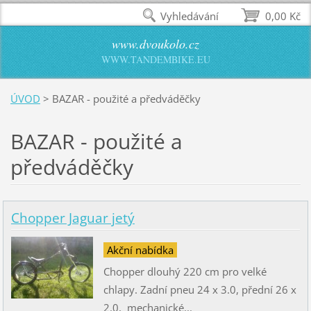
Vyhledávání
0,00 Kč
www.dvoukolo.cz
WWW.TANDEMBIKE.EU
ÚVOD
>
BAZAR - použité a předváděčky
BAZAR - použité a
předváděčky
Chopper Jaguar jetý
Akční nabídka
Chopper dlouhý 220 cm pro velké
chlapy. Zadní pneu 24 x 3.0, přední 26 x
2.0, mechanické...