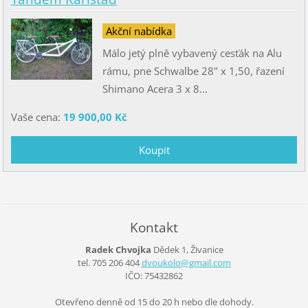
Akční nabídka
Málo jetý plně vybavený cesťák na Alu
rámu, pne Schwalbe 28" x 1,50, řazení
Shimano Acera 3 x 8...
Vaše cena:
19 900,00 Kč
Kontakt
Radek Chvojka
Dědek 1, Živanice
tel. 705 206 404
dvoukolo
@gmail.c
om
IČO: 75432862
Otevřeno denně od 15 do 20 h nebo dle dohody.